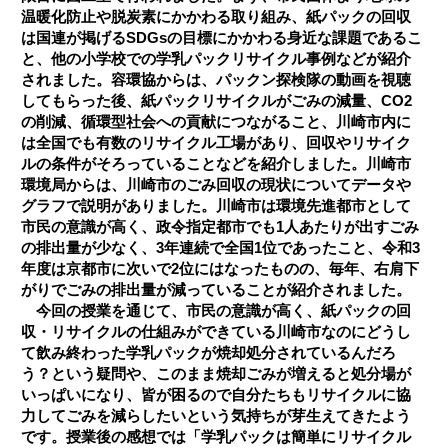
温暖化防止や脱炭素にかかわる取り組み、紙パックの回収
は国連が掲げるSDGsの目標にかかわる身近な課題であるこ
と、他の小学校での学乳パックリサイクル事例などが紹介
されました。容環協からは、パックン探検隊の動画を視聴
してもらった後、紙パックリサイクルがごみの減量、CO2
の削減、循環型社会への貢献につながること、川崎市内に
は全国でも有数のリサイクル工場があり、回収やリサイク
ルの条件がそろっていることなどを紹介しました。川崎市
環境局からは、川崎市のごみ回収の現状についてデータや
グラフで説明がありました。川崎市は環境先進都市として
市民の意識が高く、政令指定都市でも1人あたりが出すごみ
の排出量が少なく、3年連続で全国1位であったこと、令和3
年度は京都市に次いで2位にはなったものの、毎年、右肩下
がりでごみの排出量が減っていることが紹介されました。
今回の授業を通じて、市民の意識が高く、紙パックの回
収・リサイクルの仕組みができている川崎市なのにどうし
て飲み終わった学乳パックが焼却処分されているんだろ
う？という疑問や、このまま焼却ごみが増えると処分場が
いっぱいになり、皆が困るので自分たちもリサイクルに協
力してごみを減らしたいという気持ちが芽生えてきたよう
です。授業後の感想では「学乳パックは簡単にリサイクル