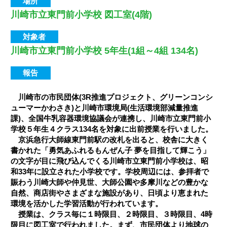
場所
川崎市立東門前小学校 図工室(4階)
対象者
川崎市立東門前小学校 5年生(1組～4組 134名)
報告
川崎市の市民団体(3R推進プロジェクト、グリーンコンシ
ューマーかわさき)と川崎市環境局(生活環境部減量推進
課)、全国牛乳容器環境協議会が連携し、川崎市立東門前小
学校５年生４クラス134名を対象に出前授業を行いました。
京浜急行大師線東門前駅の改札を出ると、校舎に大きく
書かれた「勇気あふれるもんぜん子 夢を目指して輝こう」
の文字が目に飛び込んでくる川崎市立東門前小学校は、昭
和33年に設立された小学校です。学校周辺には、参拝者で
賑わう川崎大師や仲見世、大師公園や多摩川などの豊かな
自然、商店街やさまざまな施設があり、日頃より恵まれた
環境を活かした学習活動が行われています。
授業は、クラス毎に１時限目、２時限目、３時限目、4時
限目に図工室で行われました。まず、市民団体より地球の