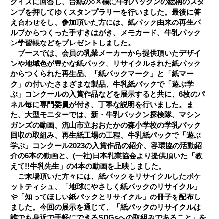
クイズに回答し、台紙の○✕欄に牛乳パックンの絵柄のスタ
ンプを押してゆくスタンプラリーを行いました。最後に答
え合わせをし、参加頂いた方には、紙パック由来の再生パ
ルプからつくった手すきはがき、メモカード、牛乳パック
ン学習帳などをプレゼントしました。
ブースでは、会員の乳業メーカーから提供頂いたデザイ
ンや地域色が豊かな紙パック、リサイクルされた紙パック
からつくられた再生品、「紙パックマーク」と「紙マー
ク」の付いたさまざまな製品、牛乳紙パックで「遊ぶ学
ぶ」コンクールの入賞作品などを展示すると共に、6枚のパ
ネル毎に専門委員が付き、丁寧な説明を行いました。ま
た、大型モニターでは、新・牛乳パックン探検隊、マシン
ガンズの動画、流山市立おおたかの森小学校の学乳パック
回収の取組み、再生紙工場の工程、牛乳紙パックで「遊ぶ
学ぶ」コンクール2023の入賞作品の紹介、容環協の活動紹
介の6本の動画と、(一社)日本乳業協会より提供頂いた「教
えて!!牛乳先生」の4本の動画を上映しました。
ご来場頂いた方々には、紙パックをリサイクルしたポケ
ットティシュ、「地球にやさしく紙パックのリサイクル」
や「知ってほしい紙パックとリサイクル」の冊子を配布し
ました。今回の展示を通じて、「紙パックのリサイクルは
誰でも身近で手軽にできるSDGsへの取組みであること」を