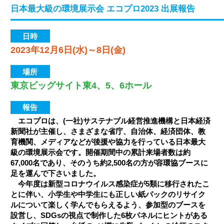
日本最大級の環境展示会 エコプロ2023 出展報告
日時
2023年12月6日(水)～8日(金)
場所
東京ビッグサイト東4、5、6ホール
報告
エコプロは、(一社)サステナブル経営推進機構と日本経済
新聞社が主催し、さまざまな省庁、自治体、経済団体、教
育機関、メディアなどが後援や協力を行っている日本最大
級の環境展示会です。開催期間中の累計来場者数は約
67,000名であり、そのうち約2,500名の方が容環協ブースに
足を運んで下さいました。
今年度は新型コロナウイルス感染症が5類に移行されたこ
とに伴い、小学生や中学生にも正しい紙パックのリサイク
ルについて楽しく学んでもらえるよう、参加型のブースを
設営し、SDGsの視点で制作した6枚パネルにヒントがある