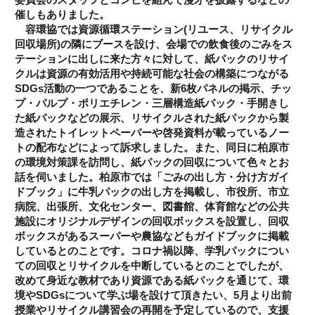
催しもありました。
容環協では資源循環ステーション(リユース、リサイクル
回収場所)の隣にブースを設け、会場での飲食後のごみをス
テーションに出しに来た方々に対して、紙パックのリサイ
クルは資源の有効活用や持続可能な社会の構築につながる
SDGs活動の一つであることを、新6枚パネルの掲示、チッ
プ・パルプ・ポリエチレン・三層構造紙パック・手開きし
た紙パックなどの展示、リサイクルされた紙パックから製
造されたトイレットペーパーや啓発資料が載っているノー
トの配布などによって訴求しました。また、同日に柏原市
の環境対策課を訪問し、紙パックの回収について色々とお
話を伺いました。柏原市では「ごみの出し方・分け方ガイ
ドブック」に牛乳パックの出し方を掲載し、市役所、市立
病院、出張所、文化センター、図書館、体育館などの公共
施設にオリジナルデザインの回収ボックスを設置し、回収
ボックスがあるスーパーや農協などもガイドブックに掲載
しているとのことです。コロナ禍以降、学乳パックについ
ての回収とリサイクルを中断しているとのことでしたが、
改めて身近な教材であり資源である紙パックを通じて、環
境やSDGsについて学ぶ場を設けて頂きたい、5月より出前
授業やリサイクル講習会の再開を予定しているので、支援