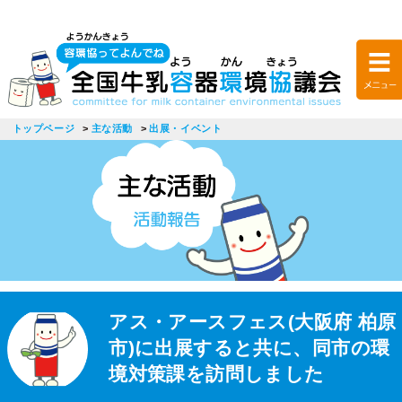
トップページ
主な活動
出展・イベント
アス・アースフェス(大阪府 柏原
市)に出展すると共に、同市の環
境対策課を訪問しました